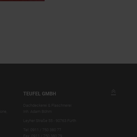
TEUFEL GMBH
Dachdeckerei & Flaschnerei
kone,
Inh. Adam Böhm
Leyher Straße 55 -
90763
Fürth
Tel: 0911 / 750 380 77
Fax: 0911 / 750 380 79