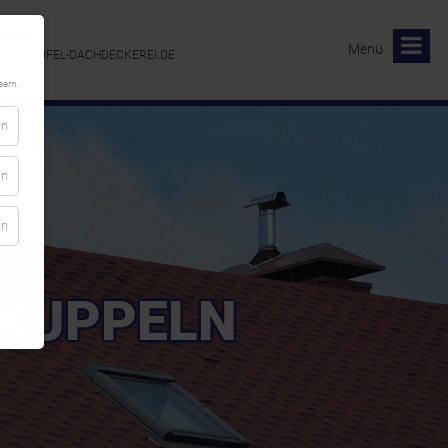
-MAIL
Menü
FO@TEUFEL-DACHDECKEREI.DE
ern.
en
en
en
TKUPPELN