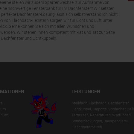
 Gerne stellen wir zudem Sparrenwechsel zur Aufnahme von
 eine hochwertige Fensterbank für Ihr Dachfenster? Wir setzten
e perfekte Dachfenster-Lösung lässt sich selbstverständlich nicht
en von Flachdach-Fenstern sorgen wir für Licht und Luft unter
lick. Gerne können Sie sich mit allen Wünschen und
 wenden. Wir stehen Ihnen kompetent mit Rat und Tat zur Seite
 Dachfenster und Lichtkuppeln.
RMATIONEN
LEISTUNGEN
te
Steildach, Flachdach, Dachfenster,
sum
Lichtkuppel, Carports, Vordächer, Bal
hutz
Terrassen, Reparaturen, Wartungen,
Sonderdeckungen, Bauspenglerei,
Flaschnerarbeiten