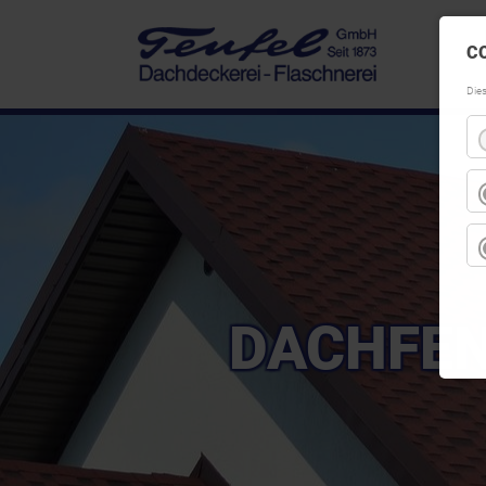
C
Die
DACHFEN