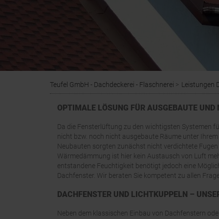
Teufel GmbH - Dachdeckerei - Flaschnerei
Leistungen 
OPTIMALE LÖSUNG FÜR AUSGEBAUTE UND
Da die Fensterlüftung zu den wichtigsten Systemen für
nicht bzw. noch nicht ausgebaute Räume unter Ihrem
Neubauten sorgten zunächst nicht verdichtete Fugen fü
Wärmedämmung ist hier kein Austausch von Luft meh
entstandene Feuchtigkeit benötigt jedoch eine Mögli
Dachfenster. Wir beraten Sie kompetent zu allen Fra
DACHFENSTER UND LICHTKUPPELN – UNS
Neben dem klassischen Einbau von Dachfenstern oder