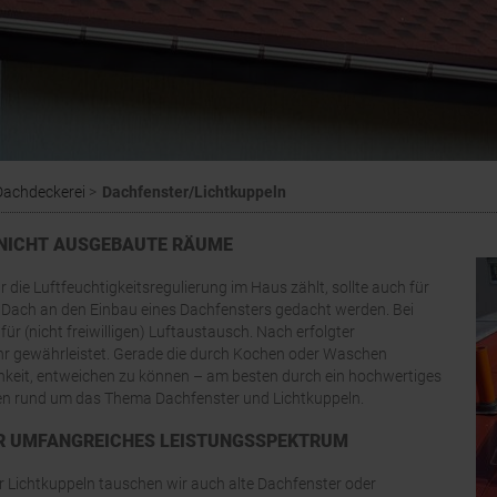
Dachdeckerei
Dachfenster/Lichtkuppeln
 NICHT AUSGEBAUTE RÄUME
 die Luftfeuchtigkeitsregulierung im Haus zählt, sollte auch für
 Dach an den Einbau eines Dachfensters gedacht werden. Bei
r (nicht freiwilligen) Luftaustausch. Nach erfolgter
r gewährleistet. Gerade die durch Kochen oder Waschen
chkeit, entweichen zu können – am besten durch ein hochwertiges
gen rund um das Thema Dachfenster und Lichtkuppeln.
ER UMFANGREICHES LEISTUNGSSPEKTRUM
 Lichtkuppeln tauschen wir auch alte Dachfenster oder