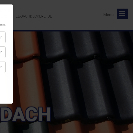
-MAIL
Menü
FO@TEUFEL-DACHDECKEREI.DE
ern.
en
en
en
 DACH