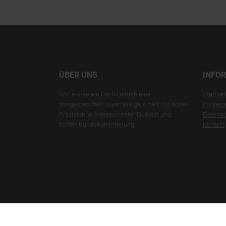
ÜBER UNS
INFO
Wir leisten als Fach-Betrieb eine
Startsei
ausgesprochen zuverlässige Arbeit mit hoher
Impres
Präzision, ausgezeichneter Qualität und
Datensc
echter Kundenorientierung.
Kontakt