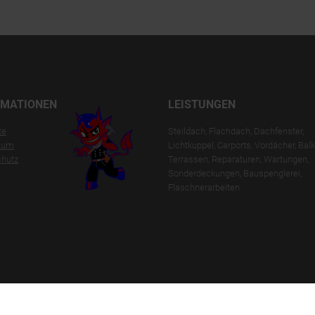
RMATIONEN
LEISTUNGEN
te
Steildach, Flachdach, Dachfenster,
sum
Lichtkuppel, Carports, Vordächer, Bal
hutz
Terrassen, Reparaturen, Wartungen,
Sonderdeckungen, Bauspenglerei,
Flaschnerarbeiten