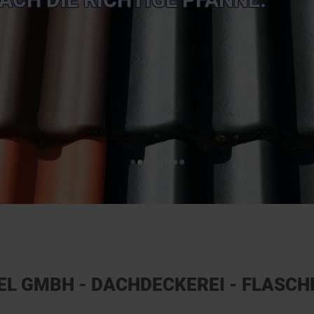
•
•
•
•
•
•
•
•
EL GMBH - DACHDECKEREI - FLASCH