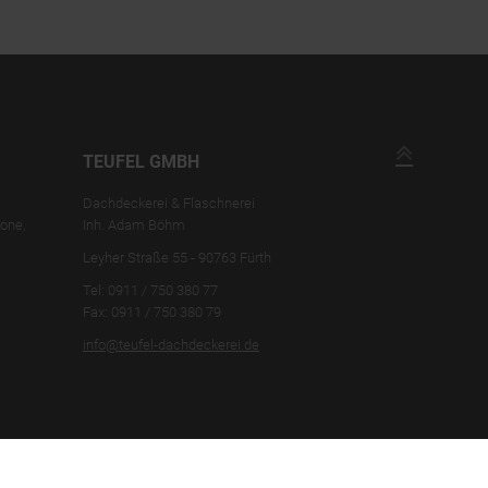
TEUFEL GMBH
Dachdeckerei & Flaschnerei
kone,
Inh. Adam Böhm
Leyher Straße 55 -
90763
Fürth
Tel: 0911 / 750 380 77
Fax: 0911 / 750 380 79
info@teufel-dachdeckerei.de
© TEUFEL GMBH - DACHDECKEREI - FLASCHNEREI