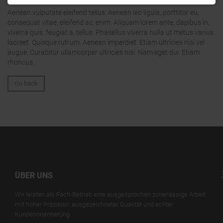
Aenean vulputate eleifend tellus. Aenean leo ligula, porttitor eu,
consequat vitae, eleifend ac, enim. Aliquam lorem ante, dapibus in,
viverra quis, feugiat a, tellus. Phasellus viverra nulla ut metus varius
laoreet. Quisque rutrum. Aenean imperdiet. Etiam ultricies nisi vel
augue. Curabitur ullamcorper ultricies nisi. Nam eget dui. Etiam
rhoncus.
Go back
ÜBER UNS
Wir leisten als Fach-Betrieb eine ausgesprochen zuverlässige Arbeit
mit hoher Präzision, ausgezeichneter Qualität und echter
Kundenorientierung.